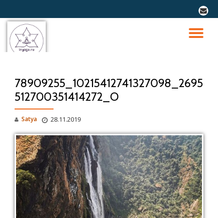
fa-
envel
Перейти
к
ПО
содержимому
СК
78909255_10215412741327098_2695
Н
512700351414272_O
Satya
28.11.2019