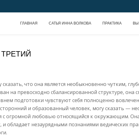
ГЛАВНАЯ
САТЬЯ ИННА ВОЛКОВА
ПРАКТИКА
ВЫ
 ТРЕТИЙ
у сказать, что она является необыкновенно чутким, гл
ован на превосходно сбалансированной структуре, она 
внем подготовки чувствуют себя полноценно вовлеченн
осторонний и образованный человек, могу сказать — не
мя с огромной любовью относящийся к окружающим. Он
у, и обладает незаурядными познаниями ведических прак
ги.