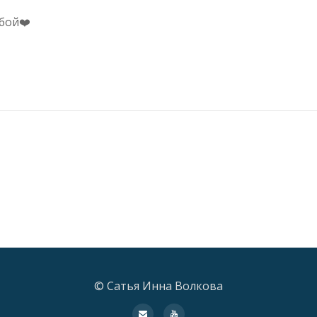
бой❤️
© Сатья Инна Волкова
fa-
fa-