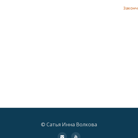
Законч
© Сатья Инна Волкова
fa-
fa-