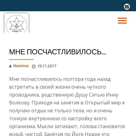
fa-
envel
Перейти
к
ПО
содержимому
СК
МНЕ ПОСЧАСТЛИВИЛОСЬ…
Н
Maximus
19.11.2017
Мне посчастливилось полтора года назад
встретить в своей жизни очень чуткого
проводника, родственную Душу Сатью Инну
Волкову. Приходя на занятия в Открытый мир я
получаю отдых не только тела, но и очень
тонкую внутреннюю со настройку всего
организма. Мысли затихают, голова становится
ясной, чистой. Занятия по Йоге Нидре это