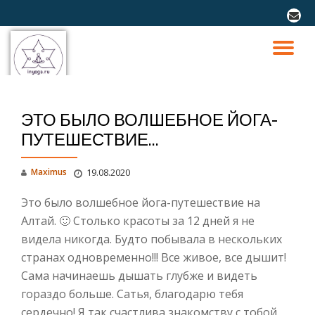
fa-
envel
Перейти
к
ПО
содержимому
СК
ЭТО БЫЛО ВОЛШЕБНОЕ ЙОГА-
Н
ПУТЕШЕСТВИЕ…
Maximus
19.08.2020
Это было волшебное йога-путешествие на
Алтай. 🙂 Столько красоты за 12 дней я не
видела никогда. Будто побывала в нескольких
странах одновременно!!! Все живое, все дышит!
Сама начинаешь дышать глубже и видеть
гораздо больше. Сатья, благодарю тебя
сердечно! Я так счастлива знакомству с тобой.