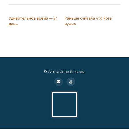
НАВИГАЦИЯ ПО ЗАПИСЯМ
Удивительное время — 21
Раньше считала что йога
день
нужна
© Сатья Инна Волкова
Дополнительное
fa-
fa-
envelope
youtube
меню