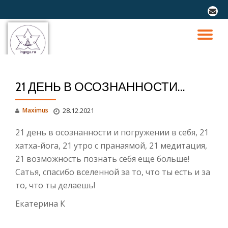
fa-
envel
Перейти
к
ПО
содержимому
СК
21 ДЕНЬ В ОСОЗНАННОСТИ…
Н
Maximus
28.12.2021
21 день в осознанности и погружении в себя, 21
хатха-йога, 21 утро с пранаямой, 21 медитация,
21 возможность познать себя еще больше!
Сатья, спасибо вселенной за то, что ты есть и за
то, что ты делаешь!
Екатерина К