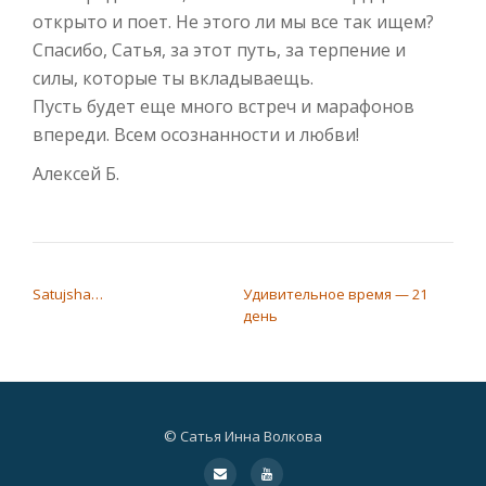
открыто и поет. Не этого ли мы все так ищем?
Спасибо, Сатья, за этот путь, за терпение и
силы, которые ты вкладываещь.
Пусть будет еще много встреч и марафонов
впереди. Всем осознанности и любви!
Алексей Б.
НАВИГАЦИЯ ПО ЗАПИСЯМ
Satujsha…
Удивительное время — 21
день
© Сатья Инна Волкова
Дополнительное
fa-
fa-