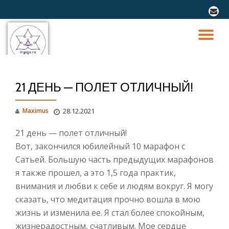
fa-
envel
Перейти
к
ПО
содержимому
СК
21 ДЕНЬ — ПОЛЕТ ОТЛИЧНЫЙ!
Н
Maximus
28.12.2021
21 день — полет отличный!
Вот, закончился юбилейный 10 марафон с
Сатьей. Большую часть предыдущих марафонов
я также прошел, а это 1,5 года практик,
внимания и любви к себе и людям вокруг. Я могу
сказать, что медитация прочно вошла в мою
жизнь и изменила ее. Я стал более спокойным,
жизнерадостным, счатливым. Мое сердце