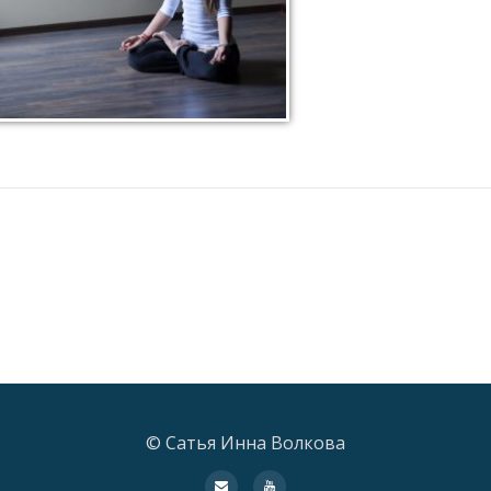
© Сатья Инна Волкова
fa-
fa-