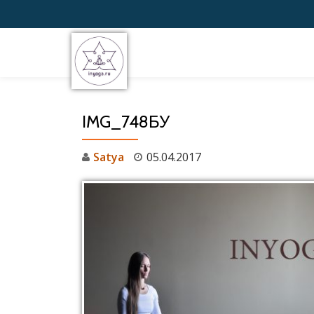
Перейти
к
содержимому
IMG_748БУ
Satya
05.04.2017