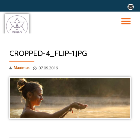
fa-
envel
Перейти
к
ПО
содержимому
СК
CROPPED-4_FLIP-1.JPG
Н
Maximus
07.09.2016