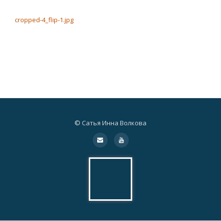
НАВИГАЦИЯ ПО ЗАПИСЯМ
cropped-4_flip-1.jpg
© Сатья Инна Волкова
Дополнительное
fa-
fa-
envelope
youtube
меню