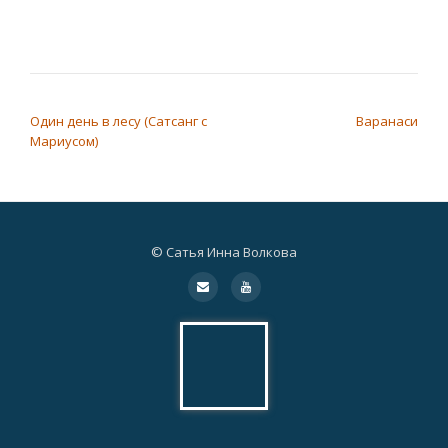
НАВИГАЦИЯ ПО ЗАПИСЯМ
Один день в лесу (Сатсанг с
Варанаси
Мариусом)
© Сатья Инна Волкова
Дополнительное
fa-
fa-
envelope
youtube
меню