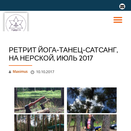
fa-
envel
Перейти
к
ПО
содержимому
СК
РЕТРИТ ЙОГА-ТАНЕЦ-САТСАНГ,
Н
НА НЕРСКОЙ, ИЮЛЬ 2017
Maximus
10.10.2017