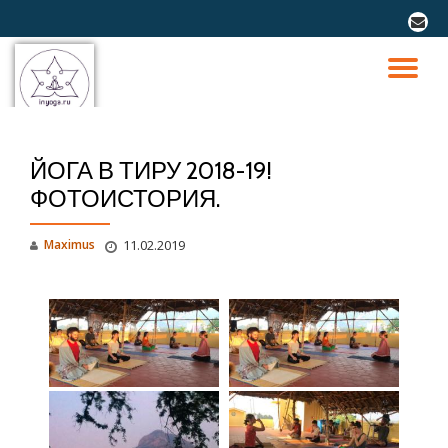
fa-
envel
Перейти
к
ПО
содержимому
СК
ЙОГА В ТИРУ 2018-19!
Н
ФОТОИСТОРИЯ.
Maximus
11.02.2019