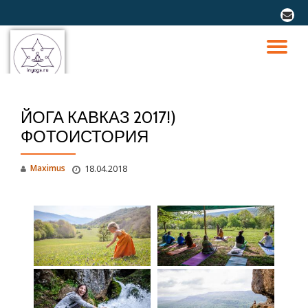
fa-
envel
Перейти
к
ПО
содержимому
СК
ЙОГА КАВКАЗ 2017!)
Н
ФОТОИСТОРИЯ
Maximus
18.04.2018