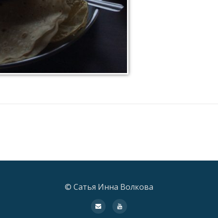
© Сатья Инна Волкова
fa-
fa-