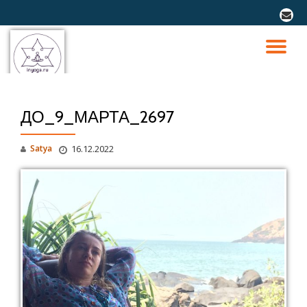
fa-
envel
Перейти
к
ПО
содержимому
СК
ДО_9_МАРТА_2697
Н
Satya
16.12.2022