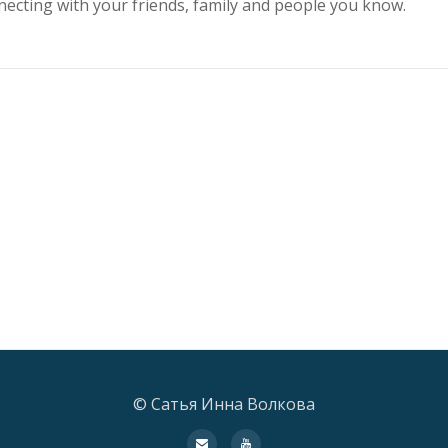
necting with your friends, family and people you know.
© Сатья Инна Волкова
fa-
fa-