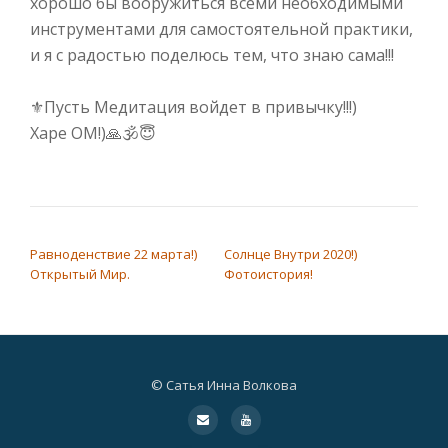
хорошо бы вооружиться всеми необходимыми
инструментами для самостоятельной практики,
и я с радостью поделюсь тем, что знаю сама!!!⠀
⠀
⚜️
Пусть Медитация войдет в привычку!!!)⠀
Харе ОМ!)
🙏
🕉
😇
НАВИГАЦИЯ ПО ЗАПИСЯМ
Равноденствие 22 марта!)
Солнце Внутри 2020!)
Открытый Мир.
Фотоистория!
© Сатья Инна Волкова
Дополнительное
fa-
fa-
envelope
youtube