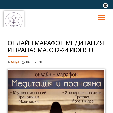
fa-
envel
Перейти
к
ПО
содержимому
СК
ОНЛАЙН МАРАФОН МЕДИТАЦИЯ
Н
И ПРАНАЯМА, С 12-24 ИЮНЯ!!!
Satya
06.06.2020