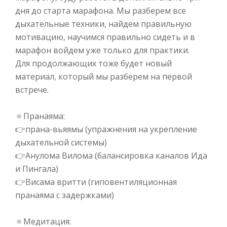
дня до старта марафона. Мы разберем все
дыхательные техники, найдем правильную
мотивацию, научимся правильно сидеть и в
марафон войдем уже только для практики.⠀
Для продолжающих тоже будет новый
материал, который мы разберем на первой
встрече.⠀
⠀
🔅
Пранаяма:⠀
👉
прана-вьяямы (упражнения на укрепление
дыхательной системы)⠀
👉
Анулома Вилома (балансировка каналов Ида
и Пингала)⠀
👉
Висама вритти (гиповентиляционная
пранаяма с задержками)
⠀
🔅
Медитация:⠀