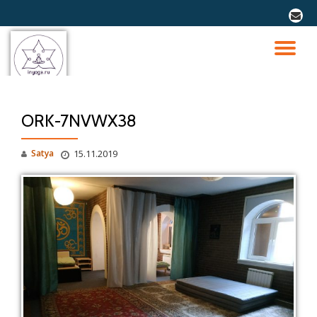
fa-
envel
Перейти
к
ПО
содержимому
СК
ORK-7NVWX38
Н
Satya
15.11.2019