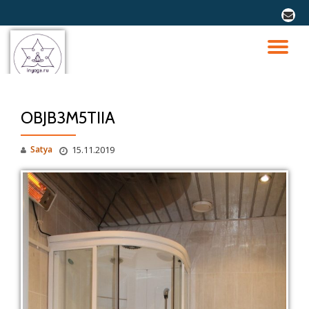
fa-
envel
Перейти
к
ПО
содержимому
СК
OBJB3M5TIIA
Н
Satya
15.11.2019