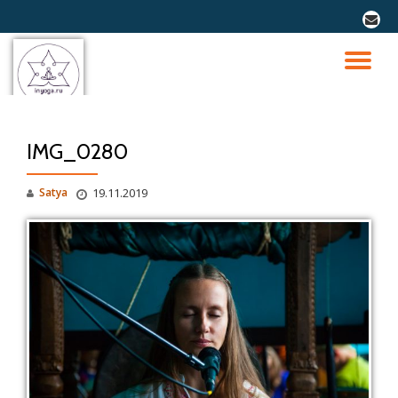
fa-
envel
Перейти
к
ПО
содержимому
СК
IMG_0280
Н
Satya
19.11.2019