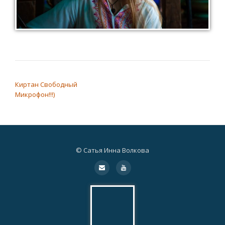
НАВИГАЦИЯ ПО ЗАПИСЯМ
Киртан Свободный
Микрофон!!!)
© Сатья Инна Волкова
Дополнительное
fa-
fa-
envelope
youtube
меню