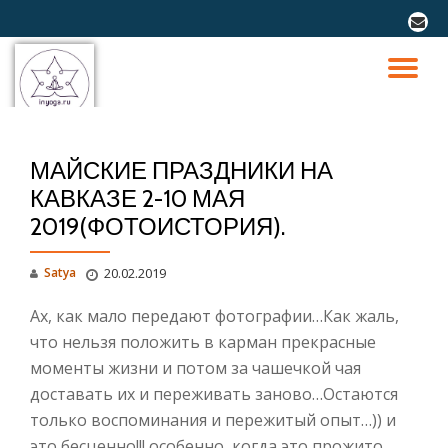
fa-
envel
Перейти
к
ПО
содержимому
СК
МАЙСКИЕ ПРАЗДНИКИ НА
Н
КАВКАЗЕ 2-10 МАЯ
2019(ФОТОИСТОРИЯ).
Satya
20.02.2019
Ах, как мало передают фотографии…Как жаль,
что нельзя положить в карман прекрасные
моменты жизни и потом за чашечкой чая
доставать их и переживать заново…Остаются
только воспоминания и пережитый опыт…)) и
это бесценно!!! особенно, когда это прожито