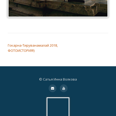
НАВИГАЦИЯ ПО ЗАПИСЯМ
Гокарна-Тируванамалай 2018,
ФОТОИСТОРИЯ!)
© Сатья Инна Волкова
Дополнительное
fa-
fa-
envelope
youtube
меню