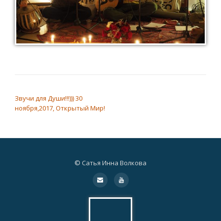
НАВИГАЦИЯ ПО ЗАПИСЯМ
Звучи для Души!!!))) 30
ноября,2017, Открытый Мир!
© Сатья Инна Волкова
Дополнительное
fa-
fa-
envelope
youtube
меню