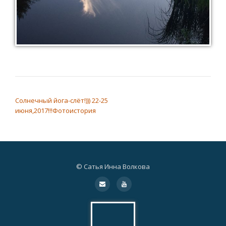
НАВИГАЦИЯ ПО ЗАПИСЯМ
Солнечный йога-слёт!))) 22-25
июня,2017!!!Фотоистория
© Сатья Инна Волкова
Дополнительное
fa-
fa-
envelope
youtube
меню