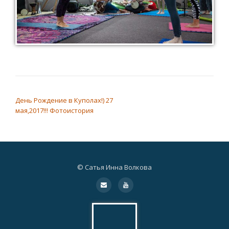
НАВИГАЦИЯ ПО ЗАПИСЯМ
День Рождение в Куполах!) 27
мая,2017!!! Фотоистория
© Сатья Инна Волкова
Дополнительное
fa-
fa-
envelope
youtube
меню