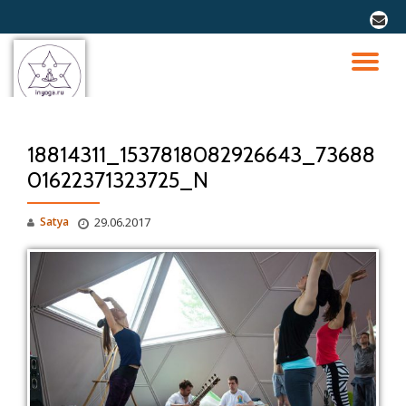
fa-
envel
Перейти
к
ПО
содержимому
СК
18814311_1537818082926643_73688
Н
01622371323725_N
Satya
29.06.2017