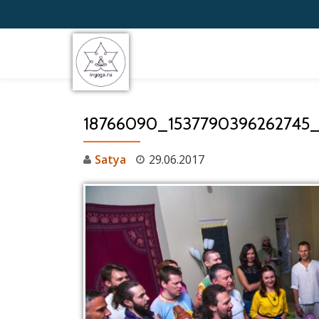
Перейти
к
содержимому
18766090_1537790396262745
Satya
29.06.2017