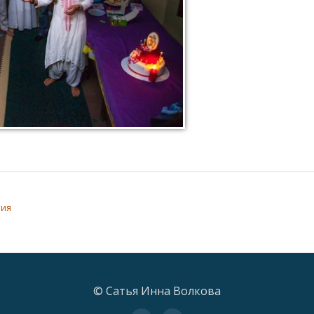
рия
© Сатья Инна Волкова