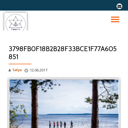
fa-
envel
Перейти
к
ПО
содержимому
СК
3798FB0F18B2B28F33BCE1F77A605
Н
851
Satya
12.06.2017