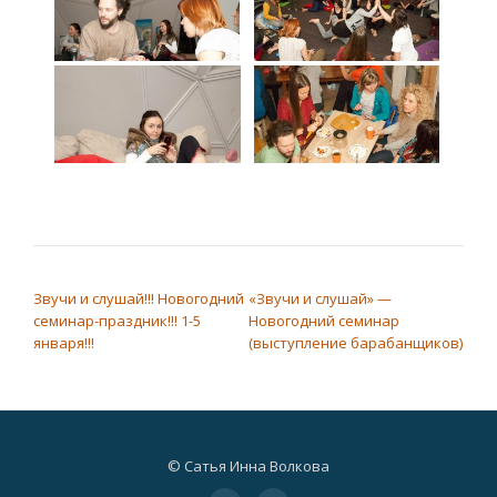
НАВИГАЦИЯ ПО ЗАПИСЯМ
Звучи и слушай!!! Новогодний
«Звучи и слушай» —
семинар-праздник!!! 1-5
Новогодний семинар
января!!!
(выступление барабанщиков)
© Сатья Инна Волкова