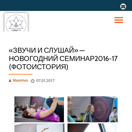
fa-
envel
Перейти
к
ПО
содержимому
СК
«ЗВУЧИ И СЛУШАЙ» —
Н
НОВОГОДНИЙ СЕМИНАР2016-17
(ФОТОИСТОРИЯ)
Maximus
07.01.2017