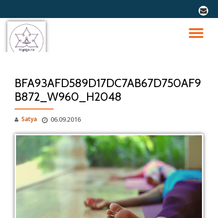
fa-
envel
Перейти
к
ПО
содержимому
СК
BFA93AFD589D17DC7AB67D750AF9
Н
B872_W960_H2048
Satya
06.09.2016