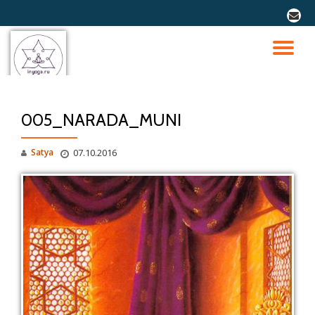
fa-
envel
Перейти
к
ПО
содержимому
СК
005_NARADA_MUNI
Н
Satya
07.10.2016