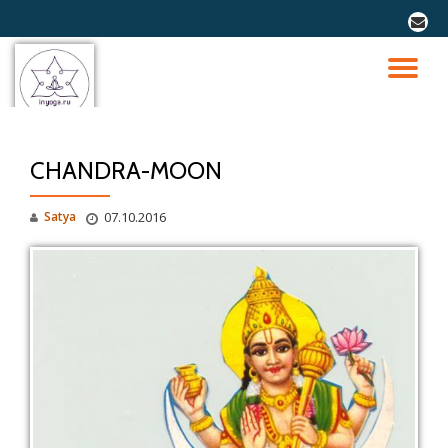
fa-
envel
Перейти
к
ПО
содержимому
СК
CHANDRA-MOON
Н
Satya
07.10.2016