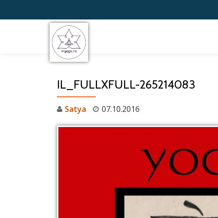
Перейти
к
содержимому
IL_FULLXFULL-265214083
Satya
07.10.2016