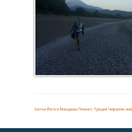
НАВИГАЦИЯ ПО ЗАПИСЯМ
Хатха-Йога и Мандалы Планет, Турция Чиралли, ма