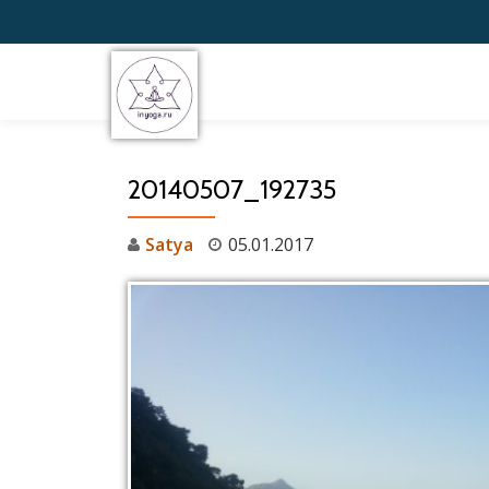
Перейти
к
содержимому
20140507_192735
Satya
05.01.2017