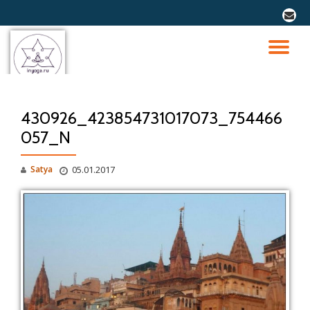
fa-
envel
Перейти
к
ПО
содержимому
СК
430926_423854731017073_754466
Н
057_N
Satya
05.01.2017