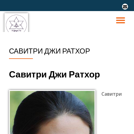
fa-
envel
Перейти
к
ПО
содержимому
СК
САВИТРИ ДЖИ РАТХОР
Н
Савитри Джи Ратхор
Савитри