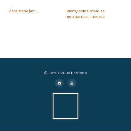
НАВИГАЦИЯ ПО ЗАПИСЯМ
Йога-марафон…
Благодарю Сатью за
прекрасные занятия
© Сатья Инна Волкова
Дополнительное
fa-
fa-
envelope
youtube
меню