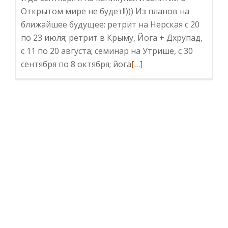
Открытом мире не будет!!))) Из планов на
ближайшее будущее: ретрит на Нерская с 20
по 23 июля; ретрит в Крыму, Йога + Дхрупад,
с 11 по 20 августа; семинар на Утрише, с 30
Читать
сентября по 8 октября; йога
[…]
больше
проКаникулы
до
сентября!)