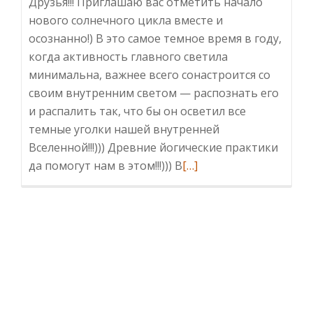
Друзья!!! Приглашаю вас отметить начало
нового солнечного цикла вместе и
осознанно!) В это самое темное время в году,
когда активность главного светила
минимальна, важнее всего сонастроится со
своим внутренним светом — распознать его
и распалить так, что бы он осветил все
темные уголки нашей внутренней
Вселенной!!!))) Древние йогические практики
Читать
да помогут нам в этом!!!))) В
[…]
больше
проСолнцеворот!!!
21.12.16
Фотоистория!!!